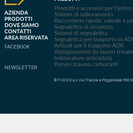
Prodotti e accessori per l’antin
AZIENDA
Sistemi di sollevamento
PRODOTTI
Raccorderie rapide, valvole e pi
DOVE SIAMO
Segnaletica di sicurezza
CONTATTI
Sistemi di segnaletica
AREA RISERVATA
Segnaletica per trasporto in A
Articoli per il trasporto ADR
FACEBOOK
Abbigliamento da lavoro trivale
Imbracature anticaduta
Pompe travaso carburanti
NEWSLETTER
© F.I.M.E S.a.s Via Traccia a Poggioreale 556 