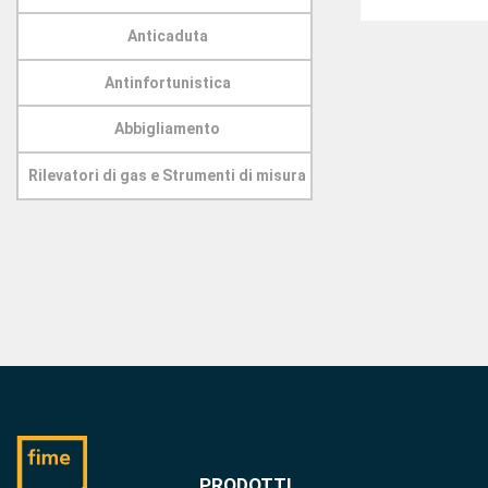
Anticaduta
Antinfortunistica
Abbigliamento
Rilevatori di gas e Strumenti di misura
PRODOTTI