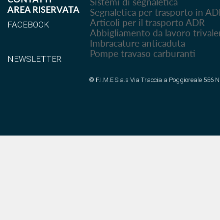
Sistemi di segnaletica
AREA RISERVATA
Segnaletica per trasporto in A
Articoli per il trasporto ADR
FACEBOOK
Abbigliamento da lavoro trivale
Imbracature anticaduta
Pompe travaso carburanti
NEWSLETTER
© F.I.M.E S.a.s Via Traccia a Poggioreale 556 