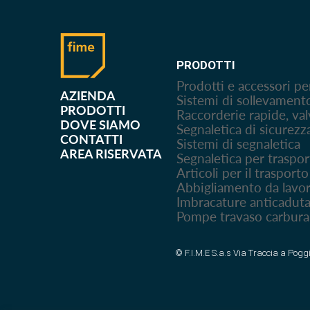
PRODOTTI
Prodotti e accessori pe
AZIENDA
Sistemi di sollevament
PRODOTTI
Raccorderie rapide, val
DOVE SIAMO
Segnaletica di sicurezz
CONTATTI
Sistemi di segnaletica
AREA RISERVATA
Segnaletica per traspo
Articoli per il traspor
Abbigliamento da lavor
Imbracature anticadut
Pompe travaso carbura
© F.I.M.E S.a.s Via Traccia a Pogg