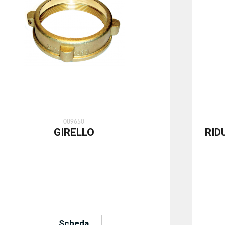
089650
GIRELLO
RID
Scheda