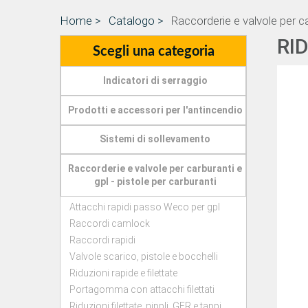
Home >
Catalogo >
Raccorderie e valvole per ca
RI
Scegli una categoria
Indicatori di serraggio
Prodotti e accessori per l'antincendio
Sistemi di sollevamento
Raccorderie e valvole per carburanti e
gpl - pistole per carburanti
Attacchi rapidi passo Weco per gpl
Raccordi camlock
Raccordi rapidi
Valvole scarico, pistole e bocchelli
Riduzioni rapide e filettate
Portagomma con attacchi filettati
Riduzioni filettate, nippli, GFR e tappi