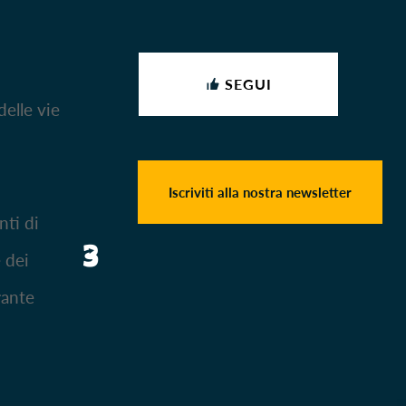
SEGUI
SHARE
delle vie
Iscriviti alla nostra newsletter
nti di
3
 dei
rante