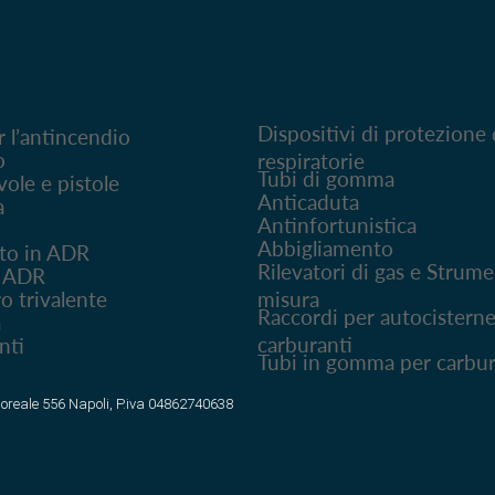
Dispositivi di protezione 
r l’antincendio
o
respiratorie
Tubi di gomma
vole e pistole
Anticaduta
a
Antinfortunistica
Abbigliamento
rto in ADR
Rilevatori di gas e Strume
to ADR
misura
o trivalente
Raccordi per autocisterne
a
carburanti
nti
Tubi in gomma per carbu
ioreale 556 Napoli, P.iva 04862740638