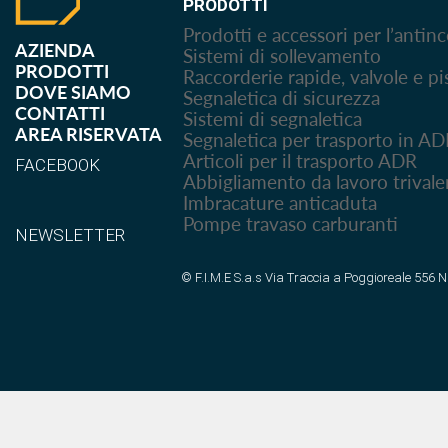
PRODOTTI
Prodotti e accessori per l’antin
AZIENDA
Sistemi di sollevamento
PRODOTTI
Raccorderie rapide, valvole e pi
DOVE SIAMO
Segnaletica di sicurezza
CONTATTI
Sistemi di segnaletica
AREA RISERVATA
Segnaletica per trasporto in A
Articoli per il trasporto ADR
FACEBOOK
Abbigliamento da lavoro trivale
Imbracature anticaduta
Pompe travaso carburanti
NEWSLETTER
© F.I.M.E S.a.s Via Traccia a Poggioreale 556 