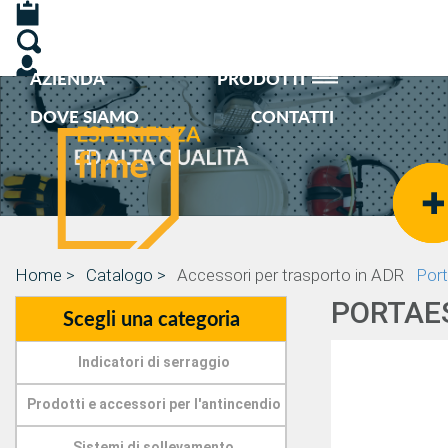
AZIENDA
PRODOTTI
DOVE SIAMO
CONTATTI
Home >
Catalogo >
Accessori per trasporto in ADR
Port
PORTAE
Scegli una categoria
Indicatori di serraggio
Prodotti e accessori per l'antincendio
Sistemi di sollevamento