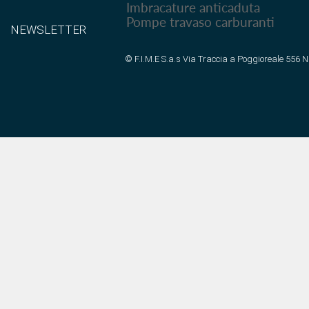
Imbracature anticaduta
Pompe travaso carburanti
NEWSLETTER
© F.I.M.E S.a.s Via Traccia a Poggioreale 556 