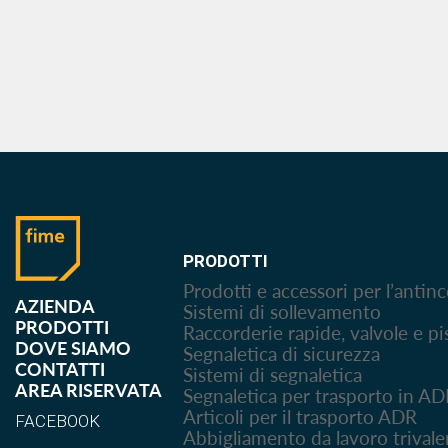
PRODOTTI
Prodotti e accessori per l’antin
AZIENDA
Sistemi di sollevamento
PRODOTTI
Raccorderie rapide, valvole e pi
DOVE SIAMO
Segnaletica di sicurezza
CONTATTI
Sistemi di segnaletica
AREA RISERVATA
Segnaletica per trasporto in A
Articoli per il trasporto ADR
FACEBOOK
Abbigliamento da lavoro trivale