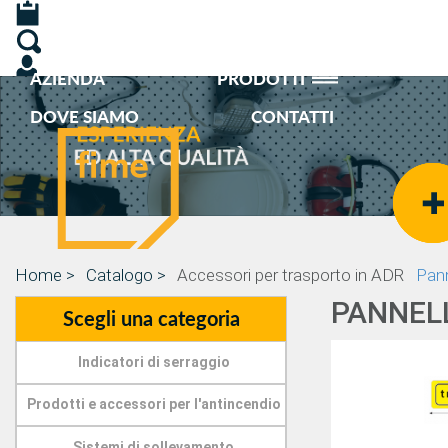
AZIENDA
PRODOTTI
DOVE SIAMO
CONTATTI
Home >
Catalogo >
Accessori per trasporto in ADR
Pann
PANNELL
Scegli una categoria
Indicatori di serraggio
Prodotti e accessori per l'antincendio
Sistemi di sollevamento