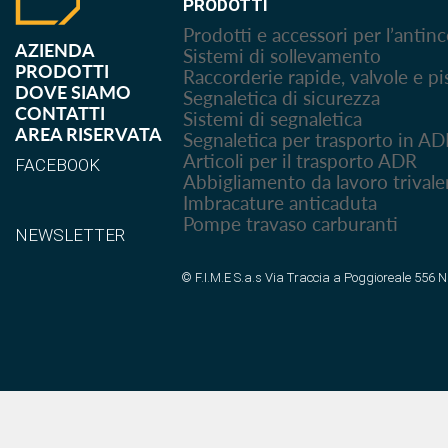
PRODOTTI
Prodotti e accessori per l’antin
AZIENDA
Sistemi di sollevamento
PRODOTTI
Raccorderie rapide, valvole e pi
DOVE SIAMO
Segnaletica di sicurezza
CONTATTI
Sistemi di segnaletica
AREA RISERVATA
Segnaletica per trasporto in A
Articoli per il trasporto ADR
FACEBOOK
Abbigliamento da lavoro trivale
Imbracature anticaduta
Pompe travaso carburanti
NEWSLETTER
© F.I.M.E S.a.s Via Traccia a Poggioreale 556 